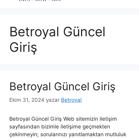
Betroyal Güncel
Giriş
Betroyal Güncel Giriş
Ekim 31, 2024
yazar
Betroyal
Betroyal Güncel Giriş Web sitemizin iletişim
sayfasından bizimle iletişime geçmekten
çekinmeyin; sorularınızı yanıtlamaktan mutluluk