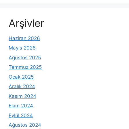
Arşivler
Haziran 2026
Mayıs 2026
Ağustos 2025
Temmuz 2025
Ocak 2025
Aralık 2024
Kasım 2024
Ekim 2024
Eylül 2024
Ağustos 2024