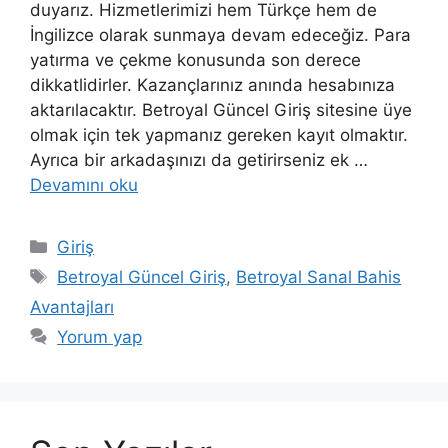
duyarız. Hizmetlerimizi hem Türkçe hem de
İngilizce olarak sunmaya devam edeceğiz. Para
yatırma ve çekme konusunda son derece
dikkatlidirler. Kazançlarınız anında hesabınıza
aktarılacaktır. Betroyal Güncel Giriş sitesine üye
olmak için tek yapmanız gereken kayıt olmaktır.
Ayrıca bir arkadaşınızı da getirirseniz ek …
Devamını oku
Kategoriler
Giriş
Etiketler
Betroyal Güncel Giriş
,
Betroyal Sanal Bahis
Avantajları
Yorum yap