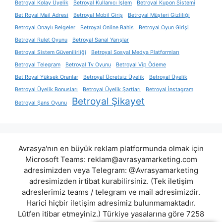
Betroyal Kolay Üyelik
Betroyal Kullanıcı İşlem
Betroyal Kupon Sistemi
Bet Royal Mail Adresi
Betroyal Mobil Giriş
Betroyal Müşteri Gizliliği
Betroyal Onaylı Belgeler
Betroyal Online Bahis
Betroyal Oyun Girişi
Betroyal Rulet Oyunu
Betroyal Sanal Yarışlar
Betroyal Sistem Güvenilirliği
Betroyal Sosyal Medya Platformları
Betroyal Telegram
Betroyal Tv Oyunu
Betroyal Vip Ödeme
Bet Royal Yüksek Oranlar
Betroyal Ücretsiz Üyelik
Betroyal Üyelik
Betroyal Üyelik Bonusları
Betroyal Üyelik Şartları
Betroyal İnstagram
Betroyal Şikayet
Betroyal Şans Oyunu
Avrasya'nın en büyük reklam platformunda olmak için
Microsoft Teams:
reklam@avrasyamarketing.com
adresimizden veya Telegram: @Avrasyamarketing
adresimizden irtibat kurabilirsiniz. (Tek iletişim
adreslerimiz teams / telegram ve mail adresimizdir.
Harici hiçbir iletişim adresimiz bulunmamaktadır.
Lütfen itibar etmeyiniz.) Türkiye yasalarına göre 7258