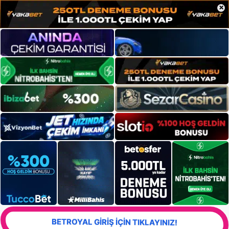
×
BETROYAL GİRİŞ İÇİN TIKLAYINIZ!