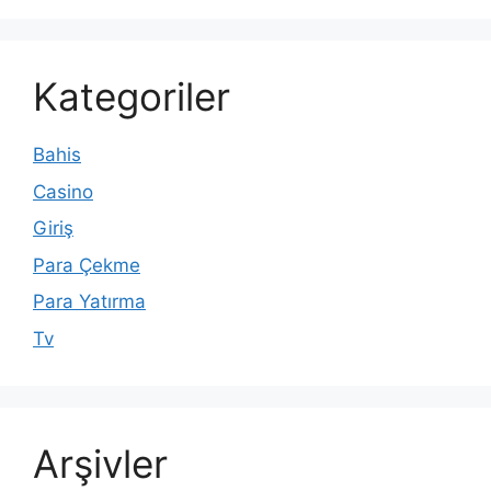
Kategoriler
Bahis
Casino
Giriş
Para Çekme
Para Yatırma
Tv
Arşivler