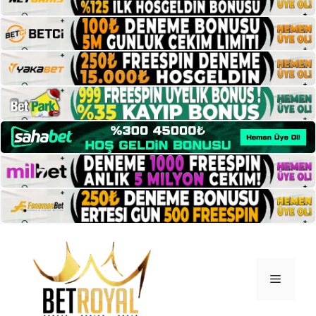
İçeriğe
atla
Menü