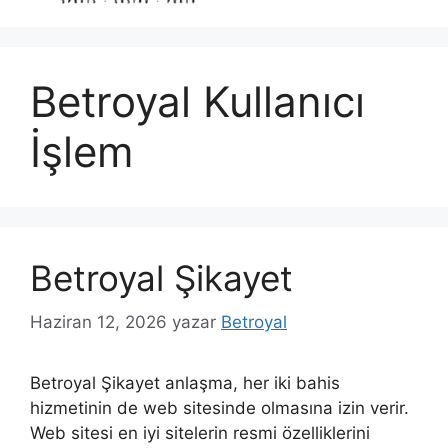
Betroyal Kullanıcı
İşlem
Betroyal Şikayet
Haziran 12, 2026
yazar
Betroyal
Betroyal Şikayet anlaşma, her iki bahis
hizmetinin de web sitesinde olmasına izin verir.
Web sitesi en iyi sitelerin resmi özelliklerini