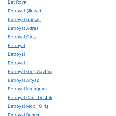
Bet Royal
Betroyal Şikayet
Betroyal Güncel
Betroyal Adresi
Betroyal Giriş
Betroyal
Betroyal
Betroyal
Betroyal Giriş Sayfası
Betroyal Altyapı
Betroyal İnstagram
Betroyal Canlı Destek
Betroyal Mobil Giriş
Betroyal Bonus