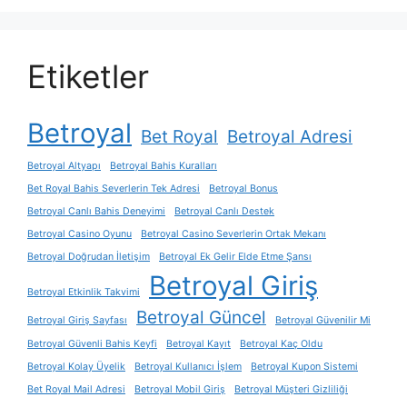
Etiketler
Betroyal
Bet Royal
Betroyal Adresi
Betroyal Altyapı
Betroyal Bahis Kuralları
Bet Royal Bahis Severlerin Tek Adresi
Betroyal Bonus
Betroyal Canlı Bahis Deneyimi
Betroyal Canlı Destek
Betroyal Casino Oyunu
Betroyal Casino Severlerin Ortak Mekanı
Betroyal Doğrudan İletişim
Betroyal Ek Gelir Elde Etme Şansı
Betroyal Giriş
Betroyal Etkinlik Takvimi
Betroyal Güncel
Betroyal Giriş Sayfası
Betroyal Güvenilir Mi
Betroyal Güvenli Bahis Keyfi
Betroyal Kayıt
Betroyal Kaç Oldu
Betroyal Kolay Üyelik
Betroyal Kullanıcı İşlem
Betroyal Kupon Sistemi
Bet Royal Mail Adresi
Betroyal Mobil Giriş
Betroyal Müşteri Gizliliği