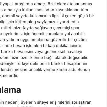
altyapısı araştırma amaçlı özel olarak tasarlanmış
ırma amacıyla kullanılmasından kaynaklanan tüm
 önemli sayıda kullanıcının ilgisini çeken güçlü bir
lgi için lütfen blog sayfamızı ziyaret edin.
 milletimize fayda sağlayan çevrimiçi spor
ı üyelerimiz için önemli sorunlara yol açabilir.
lan yatırım uygulamalarına güvenilir bir çözüm
esinde hesap işlemleri birkaç dakika içinde
banka havalesini veya geleneksel havaleyi
teminizin özelliklerine bağlı olarak değişebilir.
deniyle Türkiye’deki belirli banka hesaplarının
lendirilmesine öncelik verme kararı aldı. Bunun
kmelerdir.
ulama
n nedeni, üyelerin siteye erişimlerini zorlaştıran