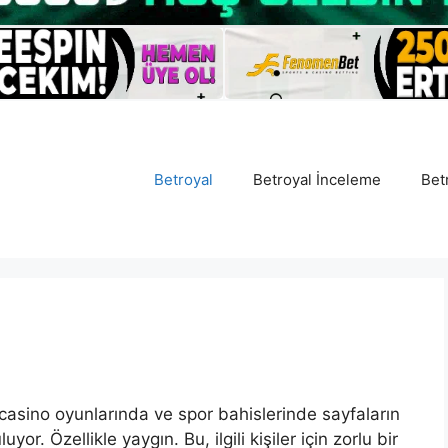
Betroyal
Betroyal İnceleme
Bet
casino oyunlarında ve spor bahislerinde sayfaların
r. Özellikle yaygın. Bu, ilgili kişiler için zorlu bir