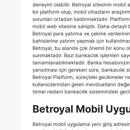
deneyim olabilir. Betroyal sitesinin mobil 
bir platform olup, mobil cihazların araşt
sorunları ortadan kaldırmaktadır. Platform,
mobil web sitesine sahiptir. Daha detaylı bi
Betroyal para yatırma ve çekme verilerinin
bahislerine yatırım yapmak için kullanılmas
Betroyal, bu alanda çok önemli bir konu o
sunmaktadır. Bazı bankacılık işlemleri say
tamamlanabilmektedir. Banka hesabınızın 
yansıtması için gereken süre, bankacılık sis
Betroyal Platform, süreçteki gecikmeler ne
kullanıcılarından gelen mevduatların değer
temel nedeni bankacılık sistemindeki geci
Betroyal Mobil Uyg
Betroyal mobil uygulama yeni giriş adresini