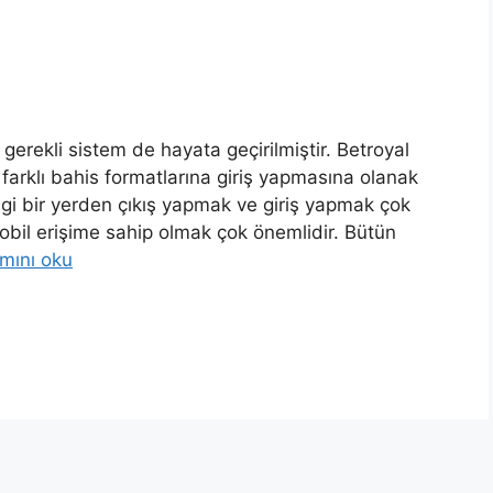
 gerekli sistem de hayata geçirilmiştir. Betroyal
ın farklı bahis formatlarına giriş yapmasına olanak
angi bir yerden çıkış yapmak ve giriş yapmak çok
obil erişime sahip olmak çok önemlidir. Bütün
mını oku