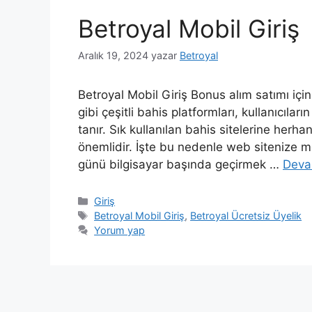
Betroyal Mobil Giriş
Aralık 19, 2024
yazar
Betroyal
Betroyal Mobil Giriş Bonus alım satımı için
gibi çeşitli bahis platformları, kullanıcılar
tanır. Sık kullanılan bahis sitelerine herh
önemlidir. İşte bu nedenle web sitenize m
günü bilgisayar başında geçirmek …
Deva
Kategoriler
Giriş
Etiketler
Betroyal Mobil Giriş
,
Betroyal Ücretsiz Üyelik
Yorum yap