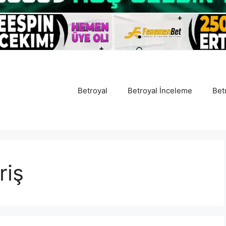
Betroyal
Betroyal İnceleme
Bet
riş