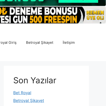
royal Giriş
Betroyal Şikayet
İletişim
Son Yazılar
Bet Royal
Betroyal Şikayet