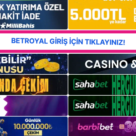
BETROYAL GİRİŞ İÇİN TIKLAYINIZ!