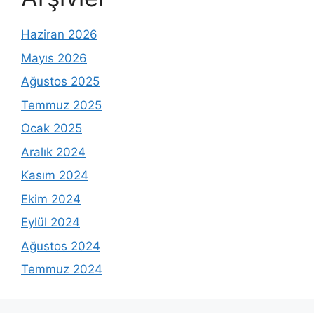
Haziran 2026
Mayıs 2026
Ağustos 2025
Temmuz 2025
Ocak 2025
Aralık 2024
Kasım 2024
Ekim 2024
Eylül 2024
Ağustos 2024
Temmuz 2024