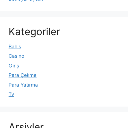
Kategoriler
Bahis
Casino
Giriş
Para Çekme
Para Yatırma
Tv
Arşivler