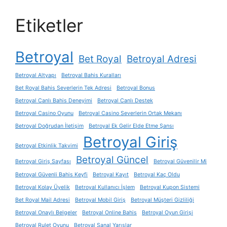
Etiketler
Betroyal
Bet Royal
Betroyal Adresi
Betroyal Altyapı
Betroyal Bahis Kuralları
Bet Royal Bahis Severlerin Tek Adresi
Betroyal Bonus
Betroyal Canlı Bahis Deneyimi
Betroyal Canlı Destek
Betroyal Casino Oyunu
Betroyal Casino Severlerin Ortak Mekanı
Betroyal Doğrudan İletişim
Betroyal Ek Gelir Elde Etme Şansı
Betroyal Giriş
Betroyal Etkinlik Takvimi
Betroyal Güncel
Betroyal Giriş Sayfası
Betroyal Güvenilir Mi
Betroyal Güvenli Bahis Keyfi
Betroyal Kayıt
Betroyal Kaç Oldu
Betroyal Kolay Üyelik
Betroyal Kullanıcı İşlem
Betroyal Kupon Sistemi
Bet Royal Mail Adresi
Betroyal Mobil Giriş
Betroyal Müşteri Gizliliği
Betroyal Onaylı Belgeler
Betroyal Online Bahis
Betroyal Oyun Girişi
Betroyal Rulet Oyunu
Betroyal Sanal Yarışlar