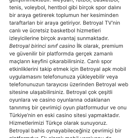
tenis, voleybol, hentbol gibi birçok spor dalını
bir araya getirerek toplumun her kesiminden
taraftarları bir araya getiriyor. Betroyal TV’nin
canlı ve ücretsiz basketbol hizmetleri
izleyicilerine birçok avantaj sunmaktadır.
Betroyal birinci sınıf casino
İlk olarak, premium
ve güvenilir bir platformda gerçek zamanlı
maçların keyfini çıkarabilirsiniz. Canlı spor
etkinliklerini takip etmek için Betroyal apk mobil
uygulamasını telefonunuza yükleyebilir veya
telefonunuzun tarayıcısı üzerinden Betroyal web
sitesine ulaşabilirsiniz. Betroyal çok çeşitli
oyunlara ve casino oyunlarına odaklanan
tanınmış bir çevrimiçi oyun platformudur ve onu
Türkiye’nin en eski casino sitesi yapmaktadır.
Hizmetlerimizi Türkçe olarak sunuyoruz.
Betroyal bahis oynayabileceğiniz çevrimiçi bir