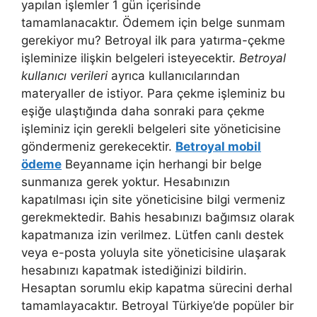
yapılan işlemler 1 gün içerisinde
tamamlanacaktır. Ödemem için belge sunmam
gerekiyor mu? Betroyal ilk para yatırma-çekme
işleminize ilişkin belgeleri isteyecektir.
Betroyal
kullanıcı verileri
ayrıca kullanıcılarından
materyaller de istiyor. Para çekme işleminiz bu
eşiğe ulaştığında daha sonraki para çekme
işleminiz için gerekli belgeleri site yöneticisine
göndermeniz gerekecektir.
Betroyal mobil
ödeme
Beyanname için herhangi bir belge
sunmanıza gerek yoktur. Hesabınızın
kapatılması için site yöneticisine bilgi vermeniz
gerekmektedir. Bahis hesabınızı bağımsız olarak
kapatmanıza izin verilmez. Lütfen canlı destek
veya e-posta yoluyla site yöneticisine ulaşarak
hesabınızı kapatmak istediğinizi bildirin.
Hesaptan sorumlu ekip kapatma sürecini derhal
tamamlayacaktır. Betroyal Türkiye’de popüler bir