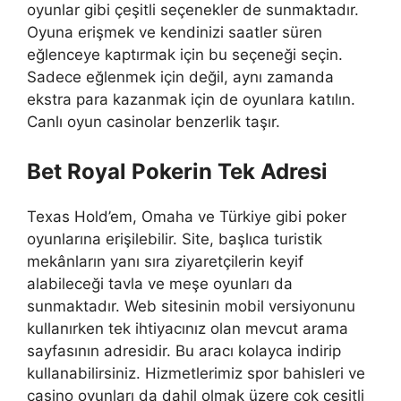
oyunlar gibi çeşitli seçenekler de sunmaktadır.
Oyuna erişmek ve kendinizi saatler süren
eğlenceye kaptırmak için bu seçeneği seçin.
Sadece eğlenmek için değil, aynı zamanda
ekstra para kazanmak için de oyunlara katılın.
Canlı oyun casinolar benzerlik taşır.
Bet Royal Pokerin Tek Adresi
Texas Hold’em, Omaha ve Türkiye gibi poker
oyunlarına erişilebilir. Site, başlıca turistik
mekânların yanı sıra ziyaretçilerin keyif
alabileceği tavla ve meşe oyunları da
sunmaktadır. Web sitesinin mobil versiyonunu
kullanırken tek ihtiyacınız olan mevcut arama
sayfasının adresidir. Bu aracı kolayca indirip
kullanabilirsiniz. Hizmetlerimiz spor bahisleri ve
casino oyunları da dahil olmak üzere çok çeşitli