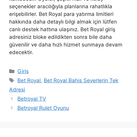
seçenekler aracılığıyla planlarına rahatlıkla
erişebilirler. Bet Royal para yatırma limitleri
hakkında daha detaylı bilgi almak için lütfen
canlı destek hattına ulaşınız. Bet Royal giriş
adresiniz bloke edildikten sonra bile daha
güvenilir ve daha hızlı hizmet sunmaya devam
edecektir.
Kategoriler
Giriş
Etiketler
Bet Royal
,
Bet Royal Bahis Severlerin Tek
Adresi
Betroyal TV
Betroyal Rulet Oyunu