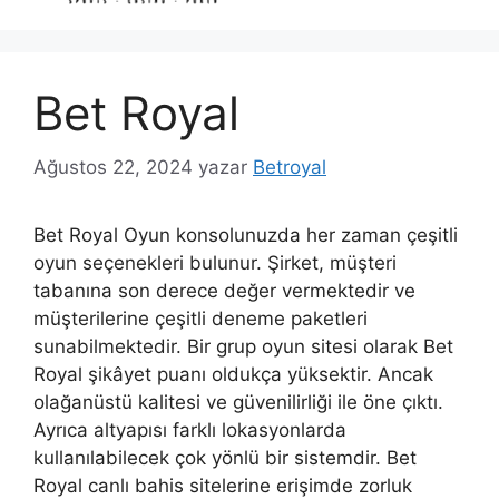
Bet Royal
Ağustos 22, 2024
yazar
Betroyal
Bet Royal Oyun konsolunuzda her zaman çeşitli
oyun seçenekleri bulunur. Şirket, müşteri
tabanına son derece değer vermektedir ve
müşterilerine çeşitli deneme paketleri
sunabilmektedir. Bir grup oyun sitesi olarak Bet
Royal şikâyet puanı oldukça yüksektir. Ancak
olağanüstü kalitesi ve güvenilirliği ile öne çıktı.
Ayrıca altyapısı farklı lokasyonlarda
kullanılabilecek çok yönlü bir sistemdir. Bet
Royal canlı bahis sitelerine erişimde zorluk