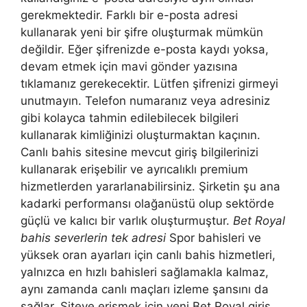
gerekmektedir. Farklı bir e-posta adresi
kullanarak yeni bir şifre oluşturmak mümkün
değildir. Eğer şifrenizde e-posta kaydı yoksa,
devam etmek için mavi gönder yazısına
tıklamanız gerekecektir. Lütfen şifrenizi girmeyi
unutmayın. Telefon numaranız veya adresiniz
gibi kolayca tahmin edilebilecek bilgileri
kullanarak kimliğinizi oluşturmaktan kaçının.
Canlı bahis sitesine mevcut giriş bilgilerinizi
kullanarak erişebilir ve ayrıcalıklı premium
hizmetlerden yararlanabilirsiniz. Şirketin şu ana
kadarki performansı olağanüstü olup sektörde
güçlü ve kalıcı bir varlık oluşturmuştur.
Bet Royal
bahis severlerin tek adresi
Spor bahisleri ve
yüksek oran ayarları için canlı bahis hizmetleri,
yalnızca en hızlı bahisleri sağlamakla kalmaz,
aynı zamanda canlı maçları izleme şansını da
sağlar. Siteye erişmek için yeni Bet Royal giriş