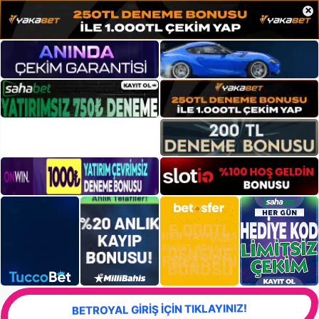
×
BETROYAL GİRİŞ İÇİN TIKLAYINIZ!