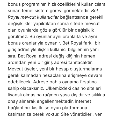
bonus programının hızlı özelliklerini kullanıcılara
sunan temel sistem görevi görmektedir.
Bet
Royal mevcut kullanıcılar
bağlantısında gerekli
değişiklikler yapıldıktan sonra sitede mevcut
olan oyunlarda gözle görülür bir değişiklik
görülmez. Bu oyunlar aynı oranlarla ve aynı
bonus oranlarıyla oynanır. Bet Royal farklı bir
giriş adresiyle ilişkili kullanıcı bilgilerinin yanı
sıra, Bet Royal adresi değişikliğinin hemen
ardından yeni bir giriş adresi tanıtacaktır.
Mevcut üyeler, yeni bir hesap oluşturmalarına
gerek kalmadan hesaplarına erişmeye devam
edebilecek. Adrese bahis oynama fırsatına
sahip olacaksınız. Ülkemizdeki casino siteleri
lisanslı olmasına rağmen yasa dışıdır ve sıklıkla
onay alınarak engellenmektedir. İnternet
bağlantınız kısıtlı ise oyun platformuna
katılmanıza gerek yoktur. Site yöneticileri, yeni