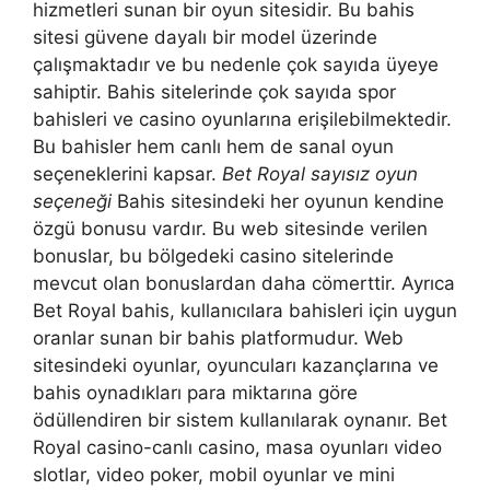
hizmetleri sunan bir oyun sitesidir. Bu bahis
sitesi güvene dayalı bir model üzerinde
çalışmaktadır ve bu nedenle çok sayıda üyeye
sahiptir. Bahis sitelerinde çok sayıda spor
bahisleri ve casino oyunlarına erişilebilmektedir.
Bu bahisler hem canlı hem de sanal oyun
seçeneklerini kapsar.
Bet Royal sayısız oyun
seçeneği
Bahis sitesindeki her oyunun kendine
özgü bonusu vardır. Bu web sitesinde verilen
bonuslar, bu bölgedeki casino sitelerinde
mevcut olan bonuslardan daha cömerttir. Ayrıca
Bet Royal bahis, kullanıcılara bahisleri için uygun
oranlar sunan bir bahis platformudur. Web
sitesindeki oyunlar, oyuncuları kazançlarına ve
bahis oynadıkları para miktarına göre
ödüllendiren bir sistem kullanılarak oynanır. Bet
Royal casino-canlı casino, masa oyunları video
slotlar, video poker, mobil oyunlar ve mini