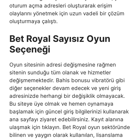
oturum açma adresleri oluşturarak erişim
olaylarını yönetmek için uzun vadeli bir çözüm
oluşturmaya çalıştı.
Bet Royal Sayısız Oyun
Seçeneği
Oyun sitesinin adresi değişmesine rağmen
sitenin sunduğu tüm olanak ve hizmetler
değişmemektedir. Bahis bonusu vibratörü gibi
diğer seçenekler devam edecek ve yeni giriş
adresinizde herhangi bir değişiklik olmayacak.
Bu siteye üye olmak ve hemen oynamaya
başlamak için güncel giriş bilgilerinizi kullanarak
ana sayfayı ziyaret edebilirsiniz. Kayıt alanına
ulaşmak için tıklayın. Bet Royal oyun sektöründe
bilinen ve yaygın olarak kullanılan, lisanslama